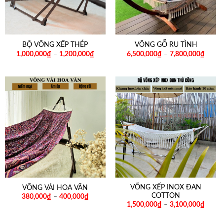
BỘ VÕNG XẾP THÉP
VÕNG GỖ RU TÌNH
1,000,000
₫
–
1,200,000
₫
6,500,000
₫
–
7,800,000
₫
VÕNG XẾP INOX ĐAN
VÕNG VẢI HOA VĂN
COTTON
380,000
₫
–
400,000
₫
1,500,000
₫
–
3,100,000
₫