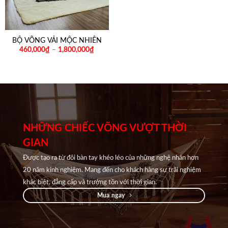
BỘ VÕNG VẢI MỘC NHIÊN
460,000
₫
–
1,800,000
₫
NHỮNG CHIẾC VÕNG VƯỢT THỜI
GIAN
Được tạo ra từ đôi bàn tay khéo léo của những nghệ nhân hơn
20 năm kinh nghiệm. Mang đến cho khách hàng sự trãi nghiệm
khác biệt, đẳng cấp và trường tồn với thời gian.
Mua ngay