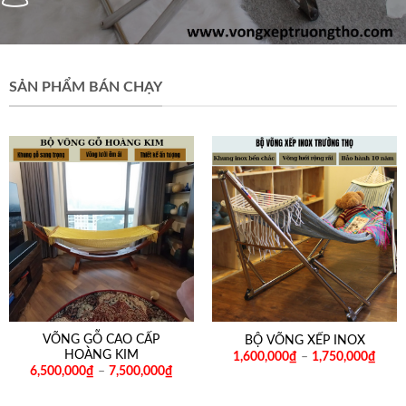
SẢN PHẨM BÁN CHẠY
VÕNG GỖ CAO CẤP
BỘ VÕNG XẾP INOX
HOÀNG KIM
1,600,000
₫
–
1,750,000
₫
6,500,000
₫
–
7,500,000
₫