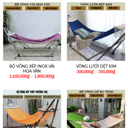
BỘ VÕNG XẾP INOX VẢI
VÕNG LƯỚI DỆT KIM
HOA VĂN
300,000
₫
–
350,000
₫
1,650,000
₫
–
1,800,000
₫