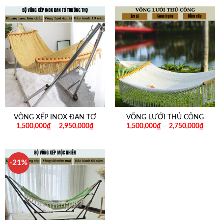
VÕNG XẾP INOX ĐAN TƠ
VÕNG LƯỚI THỦ CÔNG
1,500,000
₫
–
2,950,000
₫
1,500,000
₫
–
2,750,000
₫
-21%