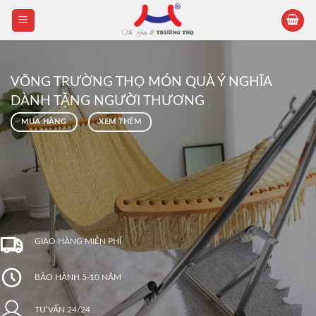
Skip
to
content
VÕNG TRƯỜNG THỌ MÓN QUÀ Ý NGHĨA
DÀNH TẶNG NGƯỜI THƯƠNG
MUA HÀNG
XEM THÊM
GIAO HÀNG MIỄN PHÍ
BẢO HÀNH 5-10 NĂM
TƯ VẤN 24/24