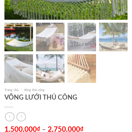
Trang chủ
/
Võng thủ công
VÕNG LƯỚI THỦ CÔNG
1,500,000
₫
–
2,750,000
₫