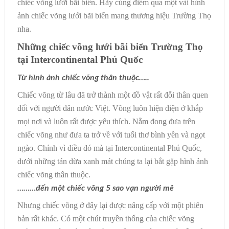
chiếc võng lưới bãi biển. Hãy cùng điểm qua một vài hình
ảnh chiếc võng lưới bãi biển mang thương hiệu Trường Thọ
nha.
Những chiếc võng lưới bãi biển Trường Thọ
tại Intercontinental Phú Quốc
Từ hình ảnh chiếc võng thân thuộc…..
Chiếc võng từ lâu đã trở thành một đồ vật rất đỗi thân quen
đối với người dân nước Việt. Võng luôn hiện diện ở khắp
mọi nơi và luôn rất được yêu thích. Nằm đong đưa trên
chiếc võng như đưa ta trở về với tuổi thơ bình yên và ngọt
ngào.
Chính vì điều đó mà tại Intercontinental Phú Quốc,
dưới những tán dừa xanh mát chúng ta lại bắt gặp hình ảnh
chiếc võng thân thuộc.
………đến một chiếc võng 5 sao vạn người mê
Nhưng chiếc võng ở đây lại được nâng cấp với một phiên
bản rất khác. Có một chút truyền thống của chiếc võng