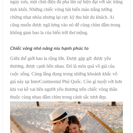
ngày xưa, một chút điệu đà pha lẫn sự hiện đại với sắc trắng
tinh khôi. Những chiếc võng bãi biển màu trắng tưởng
chừng nhạt nhòa nhưng lại cực kỳ thu hút du khách. Ai
cũng muốn được ngã lưng vào nó để cùng chìm đắm trong
không gian bao la của biển trời thơ mộng.
Chiếc võng nhỏ nâng niu hạnh phúc to
Giữa thế giới bao la rộng lớn. Được gặp gỡ, được yêu
thương, được cạnh bên nhau. Đó là món quà vô giá của
cuộc sống. Cùng lắng đọng trong những khoảnh khắc vô
giá này tại InterContinental Phú Quốc. Còn gì tuyệt vời hơn
khi vai kề vai bên người yêu thương trên chiếc võng thân
thuộc cùng nhau đắm chìm trong cảnh sắc tươi đẹp.