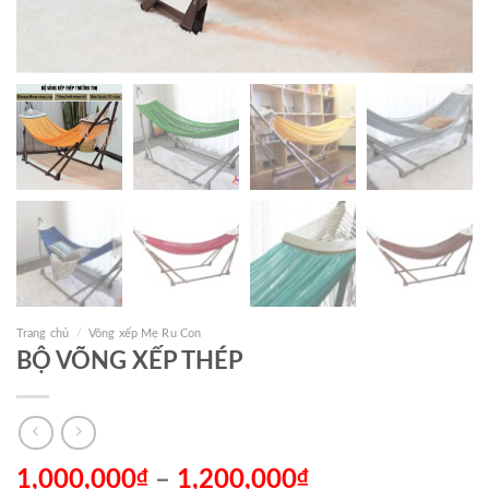
Trang chủ
/
Võng xếp Mẹ Ru Con
BỘ VÕNG XẾP THÉP
1,000,000
₫
–
1,200,000
₫