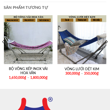
SẢN PHẨM TƯƠNG TỰ
BỘ VÕNG XẾP INOX VẢI
VÕNG LƯỚI DỆT KIM
HOA VĂN
300,000
₫
–
350,000
₫
1,650,000
₫
–
1,800,000
₫