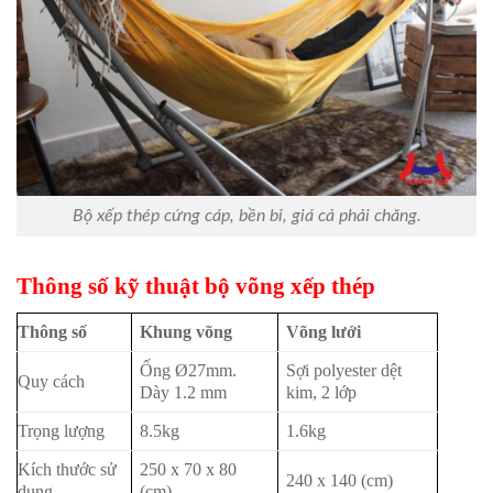
Bộ xếp thép cứng cáp, bền bỉ, giá cả phải chăng.
Thông số kỹ thuật bộ võng xếp thép
Thông số
Khung võng
Võng lưới
Ống Ø27mm.
Sợi polyester dệt
Quy cách
Dày 1.2 mm
kim, 2 lớp
Trọng lượng
8.5kg
1.6kg
Kích thước sử
250 x 70 x 80
240 x 140 (cm)
dụng
(cm)